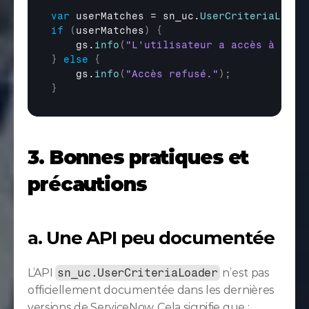
var
userMatches
 = 
sn_uc
.
UserCriteriaLoade
if
(
userMatches
)
{
gs
.
info
(
"L'utilisateur a accès à la r
}
else
{
gs
.
info
(
"Accès refusé."
)
;
}
3. Bonnes pratiques et 
précautions
a. Une API peu documentée
L’API 
sn_uc.UserCriteriaLoader
 n’est pas 
officiellement documentée dans les dernières 
versions de ServiceNow. Cela signifie que :