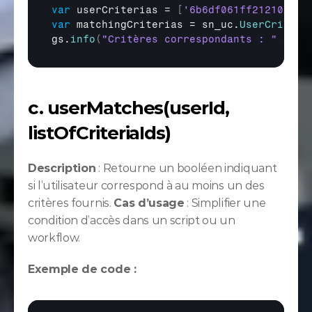
var
userCriterias
 = 
[
'6b6df061ff2121009b2
var
matchingCriterias
 = 
sn_uc
.
UserCriteri
gs
.
info
(
"Critères correspondants : "
 + 
ma
c. userMatches(userId, 
listOfCriteriaIds)
Description
 : Retourne un booléen indiquant 
si l’utilisateur correspond à au moins un des 
critères fournis. 
Cas d’usage
 : Simplifier une 
condition d’accès dans un script ou un 
workflow.
Exemple de code :