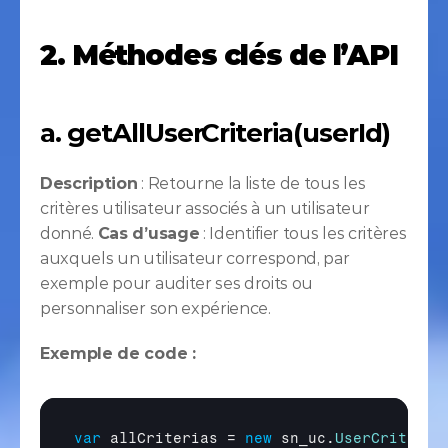
2. Méthodes clés de l’API
a. getAllUserCriteria(userId)
Description
 : Retourne la liste de tous les 
critères utilisateur associés à un utilisateur 
donné. 
Cas d’usage
 : Identifier tous les critères 
auxquels un utilisateur correspond, par 
exemple pour auditer ses droits ou 
personnaliser son expérience.
Exemple de code :
var
allCriterias
 = 
new
sn_uc
.
UserCriteria