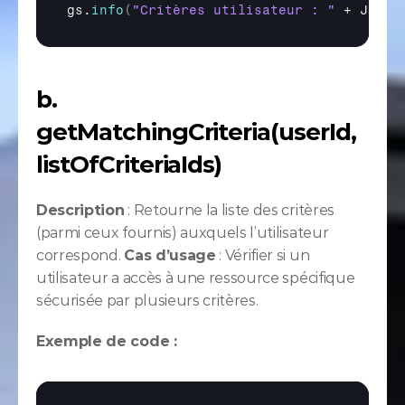
gs
.
info
(
"Critères utilisateur : "
 + 
JSON
.
b. 
getMatchingCriteria(userId, 
listOfCriteriaIds)
Description
 : Retourne la liste des critères 
(parmi ceux fournis) auxquels l’utilisateur 
correspond. 
Cas d’usage
 : Vérifier si un 
utilisateur a accès à une ressource spécifique 
sécurisée par plusieurs critères.
Exemple de code :