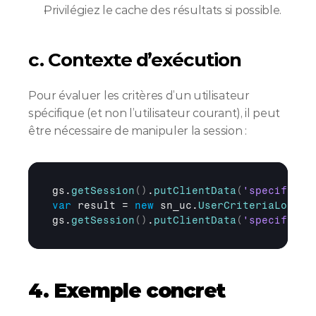
Privilégiez le cache des résultats si possible.
c. Contexte d’exécution
Pour évaluer les critères d’un utilisateur 
spécifique (et non l’utilisateur courant), il peut 
être nécessaire de manipuler la session :
gs
.
getSession
(
)
.
putClientData
(
'specificUs
var
result
 = 
new
sn_uc
.
UserCriteriaLoader
gs
.
getSession
(
)
.
putClientData
(
'specificUs
4. Exemple concret