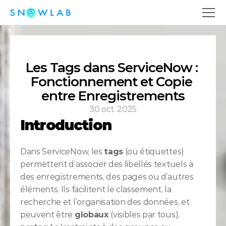
Les Tags dans ServiceNow : 
Fonctionnement et Copie 
entre Enregistrements
30 oct. 2025
Introduction
Dans ServiceNow, les 
tags
 (ou étiquettes) 
permettent d’associer des libellés textuels à 
des enregistrements, des pages ou d’autres 
éléments. Ils facilitent le classement, la 
recherche et l’organisation des données, et 
peuvent être 
globaux
 (visibles par tous), 