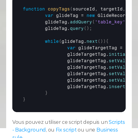
function
copyTags
(
sourceId
,
targetId
,
tar
var
glideTag
 = 
new
GlideRecord
(
'l
glideTag
.
addQuery
(
'table_key'
,
so
glideTag
.
query
(
)
;
while
(
glideTag
.
next
(
)
)
{
var
glideTargetTag
 = 
new
glideTargetTag
.
initialize
glideTargetTag
.
setValue
(
'
glideTargetTag
.
setValue
(
'
glideTargetTag
.
setValue
(
'
glideTargetTag
.
setValue
(
'
glideTargetTag
.
insert
(
)
;
}
}
Vous pouvez utiliser ce script depuis un 
Scripts 
- Background
, ou 
Fix script
 ou une 
Business 
rule
.