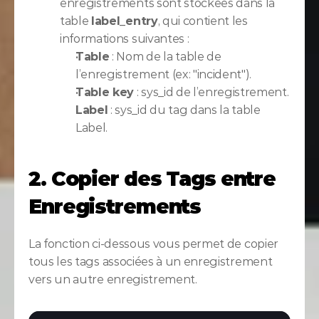
enregistrements sont stockées dans la 
table 
label_entry
, qui contient les 
informations suivantes :
Table
 : Nom de la table de 
l’enregistrement (ex: "incident").
Table key
 : sys_id de l’enregistrement.
Label
 : sys_id du tag dans la table 
Label.
2. Copier des Tags entre 
Enregistrements
La fonction ci-dessous vous permet de copier 
tous les tags associées à un enregistrement 
vers un autre enregistrement.