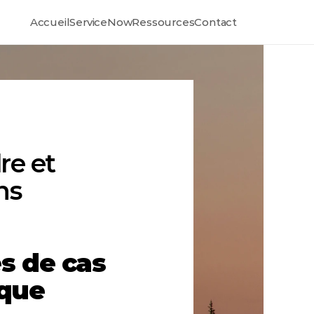
Accueil
ServiceNow
Ressources
Contact
e et 
s 
 de cas 
ique