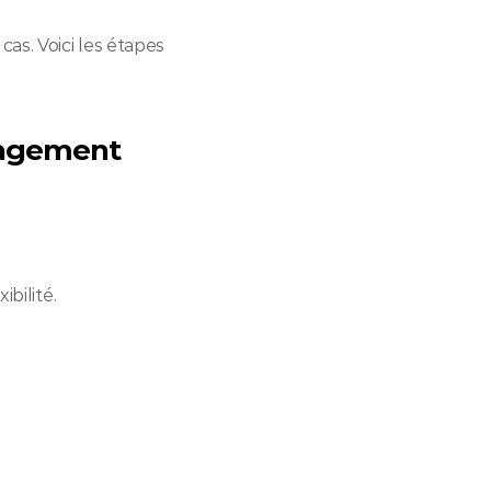
. Voici les étapes 
anagement
ibilité.