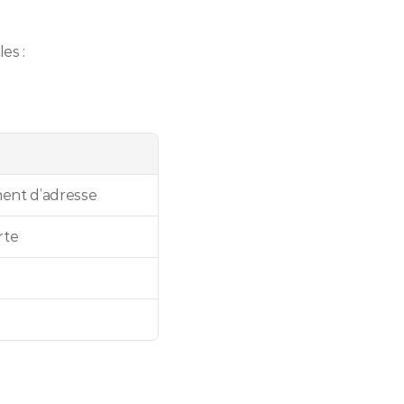
es :
ent d’adresse
rte