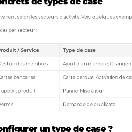
ncrets de types de case
varient selon les secteurs d’activité. Voici quelques exempl
as par secteur :
Produit / Service
Type de case
Gestion des membres
Ajout d’un membre, Changem
artes bancaires
Carte perdue, Activation de ca
Support produit
Panne, Mise à jour
Permis
Demande de duplicata
figurer un type de case ?