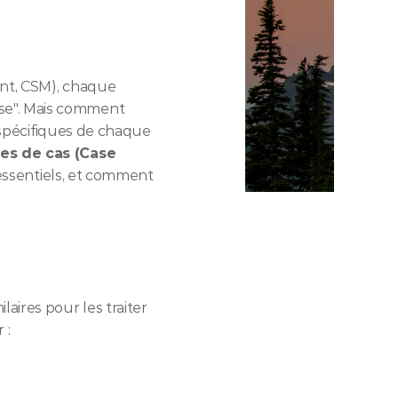
nt, CSM), chaque 
e". Mais comment 
 spécifiques de chaque 
es de cas (Case 
 essentiels, et comment 
ires pour les traiter 
 :