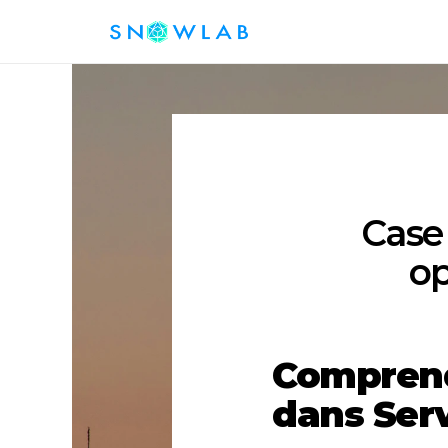
Case
op
Comprendr
dans Ser