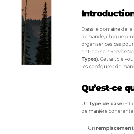
Introductio
Dans le domaine de la
demande, chaque prob
organiser ces cas pour 
entreprise ? ServiceN
Types)
. Cet article vo
les configurer de mani
Qu’est-ce qu
Un 
type de case
 est 
de manière cohérente.
Un 
remplacement 