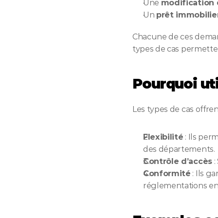
Une 
modification 
Un 
prêt immobilie
Chacune de ces demande
types de cas permette
Pourquoi uti
Les types de cas offren
Flexibilité
 : Ils pe
des départements.
Contrôle d’accès
 
Conformité
 : Ils 
réglementations en