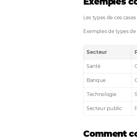
Exemples co
Les types de ces cases 
Exemples de types de c
Secteur
Santé
Banque
C
Technologie
Secteur public
Comment con