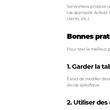
ServiceNow propose un 
cas approprié. Activez 
clients, etc.).
Bonnes prat
Pour tirer le meilleur
1. Garder la t
Évitez de modifier dir
de cas spécifique.
2. Utiliser de