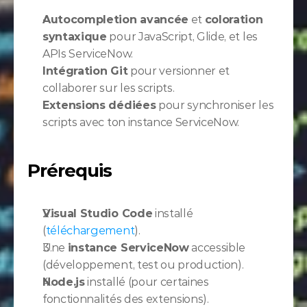
Autocompletion avancée
 et 
coloration 
syntaxique
 pour JavaScript, Glide, et les 
APIs ServiceNow.
Intégration Git
 pour versionner et 
collaborer sur les scripts.
Extensions dédiées
 pour synchroniser les 
scripts avec ton instance ServiceNow.
Prérequis
Visual Studio Code
 installé 
(
téléchargement
).
Une 
instance ServiceNow
 accessible 
(développement, test ou production).
Node.js
 installé (pour certaines 
fonctionnalités des extensions).